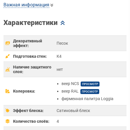
Важная информация
Характеристики
Декоративный
Песок
эффект:
Подготовка стен:
К4
Наличие защитного
нет
слоя:
веер NCS
ПРОСМОТР
Колеровка:
веер RAL
ПРОСМОТР
фирменная палитра Loggia
Эффект блеска:
Сатиновый блеск
Количество слоёв:
4