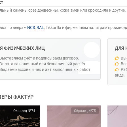
кт
льный камень, срез древесины, кожа змеи или крокодила и другие.
вка по веерам
NCS
,
RAL
, Tikkurilla и фирменным палитрам производ
Я ФИЗИЧЕСКИХ ЛИЦ
ДЛЯ 
Выставляем счёт и подписываем договор.
Выс
Оплата за наличный или безналичный расчёт.
Воз
Выдаём кассовый чек и акт выполненных работ.
Ра
виде.
ЕРЫ ФАКТУР
Образец №74
Образец №75