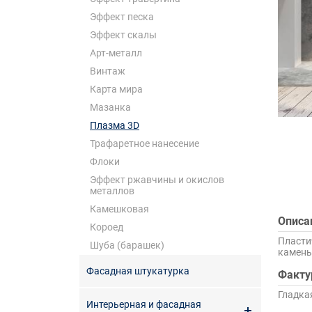
Эффект песка
Эффект скалы
Арт-металл
Винтаж
Карта мира
Мазанка
Плазма 3D
Трафаретное нанесение
Флоки
Эффект ржавчины и окислов
металлов
Камешковая
Описа
Короед
Пласти
Шуба (барашек)
камень
Фасадная штукатурка
Факту
Гладка
Интерьерная и фасадная