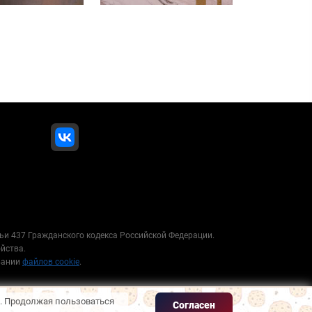
ьи 437 Гражданского кодекса Российской Федерации.
ойства.
вании
файлов cookie
.
е. Продолжая пользоваться
Согласен