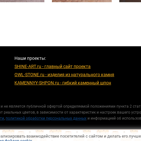
Наши проекты:
SHINE-ART.ru - главный сайт проекта
OWL-STONE.ru - изделия из натурального камня
KAMENNYY-SHPON.ru - гибкий каменный шпон
и не является публичной офертой определяемой положениями пункта 2 стат
т реальных цветов, в зависимости от характеристик и настроек вашего устр
ти
,
политикой обработки персональных данных
и информацией об использо
нализировать взаимодействие посетителей с сайтом и делать его лучш
я файлов cookie
.