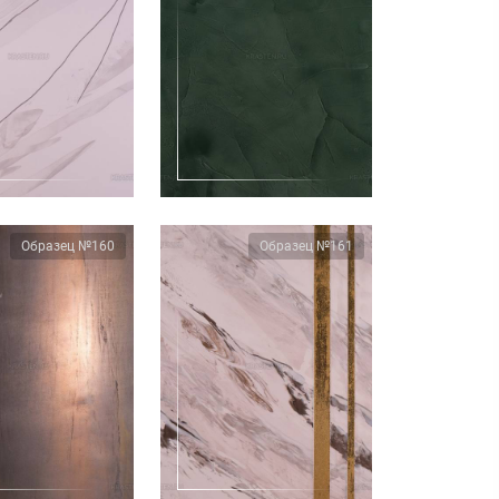
Образец №160
Образец №161