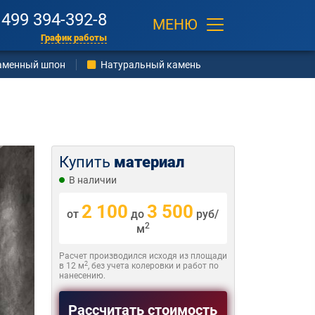
 499 394-392-8
МЕНЮ
График работы
аменный шпон
Натуральный камень
Купить
материал
В наличии
2 100
3 500
от
до
руб/
2
м
Расчет производился исходя из площади
2
в 12 м
, без учета колеровки и работ по
нанесению.
Рассчитать стоимость