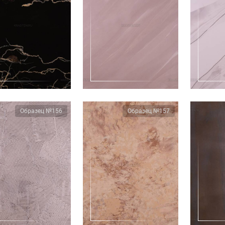
Образец №156
Образец №157