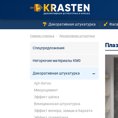
Декоративная штукатурка
Фаса
Главная страница
›
Декоративная штукатурка
Пла
Спецпредложения
Негорючие материалы КМ0
Декоративная штукатурка
Арт-бетон
Микроцемент
Эффект шёлка
Венецианская штукатурка
Эффект велюра, замши и бархата
Эффект травертина