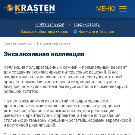
МЕНЮ
+7 499 394-392-8
График работы
Заказать обратный звонок
Написать в Telegram
Главная страница
›
Натуральный камень
Эксклюзивная коллекция
Коллекция полудрагоценных камней – премиальный вариант
для создания эксклюзивных интерьерных решений. В нее
входят минералы различных оттенков и текстуры, который
придают помещению роскошный вид, свидетельствуют о
безупречном художественном вкусе хозяина и символизируют
большой остаток.
На протяжении многих столетий полудрагоценные и
драгоценные камни использовались в отделке дворцовых
интерьеров, убранстве царских покоев, при реализации
известных архитектурных проектов, а также для создания
стильных интерьерных решений богатейших семей европейской
и восточной цивилизаций.
Сегодня эксклюзивная коллекция в интерьере также считается