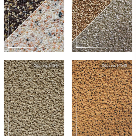
Образец №547
Образец №548