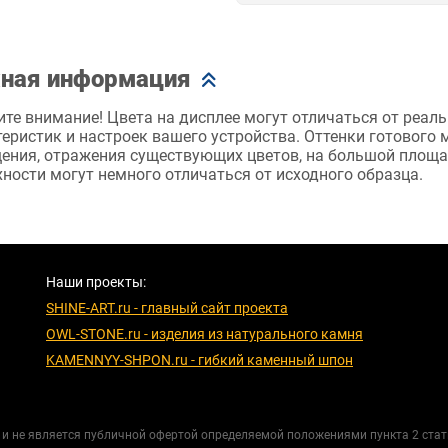
ная информация
те внимание! Цвета на дисплее могут отличаться от реаль
еристик и настроек вашего устройства. Оттенки готового
ения, отражения существующих цветов, на большой площад
ности могут немного отличаться от исходного образца.
Наши проекты:
SHINE-ART.ru - главный сайт проекта
OWL-STONE.ru - изделия из натурального камня
KAMENNYY-SHPON.ru - гибкий каменный шпон
и не является публичной офертой определяемой положениями пункта 2 стат