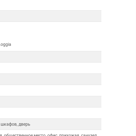
oggia
 шкафов, дверь
я, общественное место, офис, прихожая, санузел,