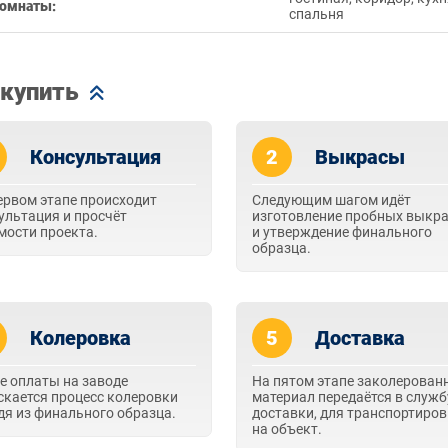
омнаты:
спальня
 купить
Консультация
2
Выкрасы
ервом этапе происходит
Следующим шагом идёт
ультация и просчёт
изготовление пробных выкр
мости проекта.
и утверждение финального
образца.
Колеровка
5
Доставка
е оплаты на заводе
На пятом этапе заколерован
скается процесс колеровки
материал передаётся в служб
дя из финального образца.
доставки, для транспортиро
на объект.