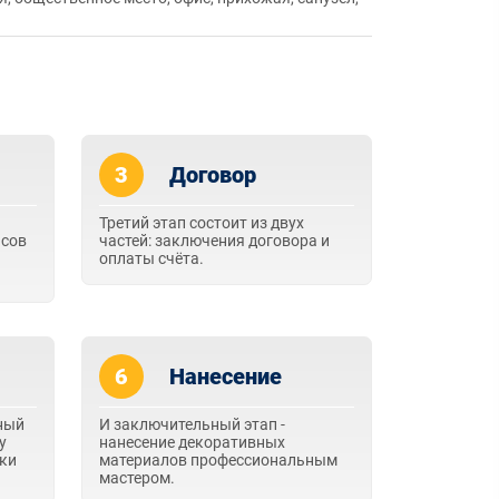
3
Договор
Третий этап состоит из двух
асов
частей: заключения договора и
оплаты счёта.
6
Нанесение
ный
И заключительный этап -
у
нанесение декоративных
вки
материалов профессиональным
мастером.