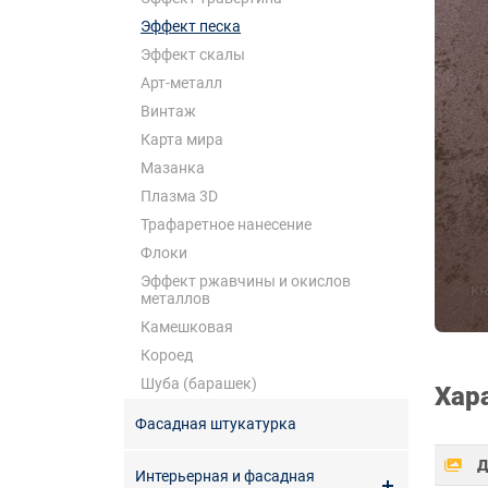
Эффект песка
Эффект скалы
Арт-металл
Винтаж
Карта мира
Мазанка
Плазма 3D
Трафаретное нанесение
Флоки
Эффект ржавчины и окислов
металлов
Камешковая
Короед
Шуба (барашек)
Хар
Фасадная штукатурка
Д
Интерьерная и фасадная