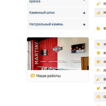
краска
П
Н
Каменный шпон
Натуральный камень
К
Э
К
О
П
Наши работы
В
И
Г