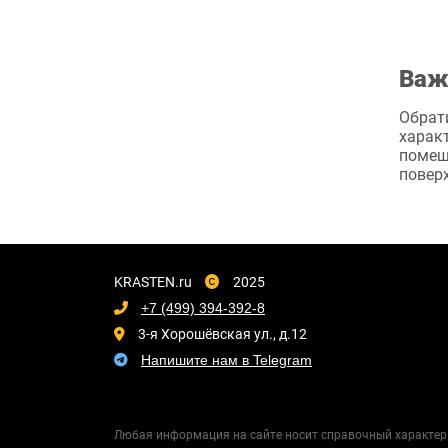
Важ
Обрати
характ
помещ
поверх
KRASTEN.ru
2025
+7 (499) 394-392-8
3-я Хорошёвская ул., д.12
Напишите нам в Telegram
Любая информация на сайте носит справочный характер 