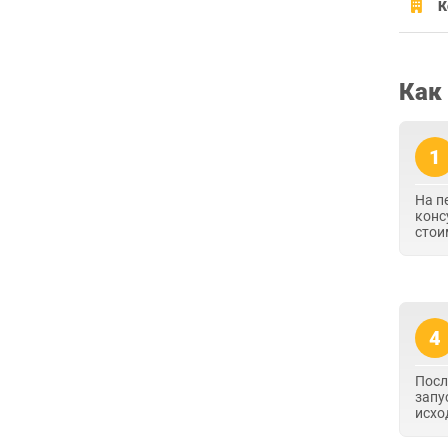
К
Как
1
На п
конс
стои
4
Посл
запу
исхо