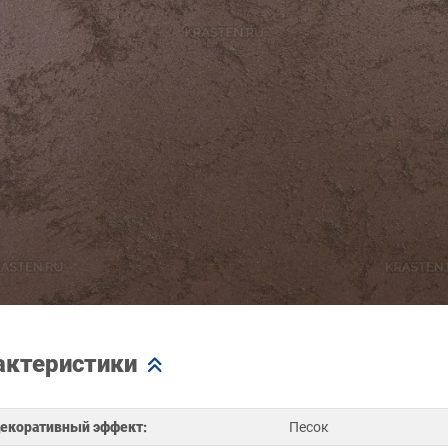
актеристики
екоративный эффект:
Песок