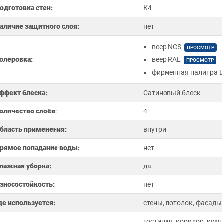
одготовка стен:
К4
аличие защитного слоя:
нет
веер NCS
ПРОСМОТР
олеровка:
веер RAL
ПРОСМОТР
фирменная палитра L
ффект блеска:
Сатиновый блеск
оличество слоёв:
4
бласть применения:
внутри
рямое попадание воды:
нет
лажная уборка:
да
зносостойкость:
нет
де используется:
стены, потолок, фасады
гостиная, коридор, кухн