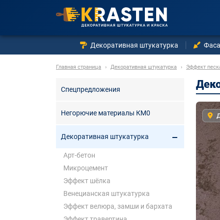
Декоративная штукатурка
Фаса
Главная страница
›
Декоративная штукатурка
›
Эффект песк
Деко
Спецпредложения
Негорючие материалы КМ0
Д
Декоративная штукатурка
Арт-бетон
Микроцемент
Эффект шёлка
Венецианская штукатурка
Эффект велюра, замши и бархата
Эффект травертина