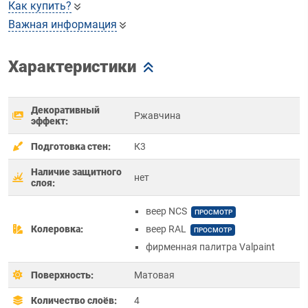
Как купить?
Важная информация
Характеристики
Декоративный
Ржавчина
эффект:
Подготовка стен:
К3
Наличие защитного
нет
слоя:
веер NCS
ПРОСМОТР
Колеровка:
веер RAL
ПРОСМОТР
фирменная палитра Valpaint
Поверхность:
Матовая
Количество слоёв:
4