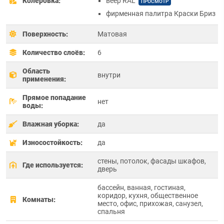
Колеровка:
веер RAL
ПРОСМОТР
фирменная палитра Краски Бриз
Поверхность:
Матовая
Количество слоёв:
6
Область
внутри
применения:
Прямое попадание
нет
воды:
Влажная уборка:
да
Износостойкость:
да
стены, потолок, фасады шкафов,
Где используется:
дверь
бассейн, ванная, гостиная,
коридор, кухня, общественное
Комнаты:
место, офис, прихожая, санузел,
спальня