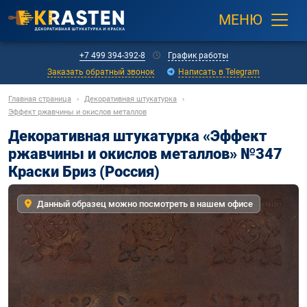
МЕНЮ
+7 499 394-392-8
График работы
Заказать обратный звонок
Написать в Telegram
Главная страница
›
Декоративная штукатурка
›
Эффект ржавчины и окислов металлов
Декоративная штукатурка «Эффект
ржавчины и окислов металлов» №347
Краски Бриз (Россия)
Данный образец можно посмотреть в нашем офисе