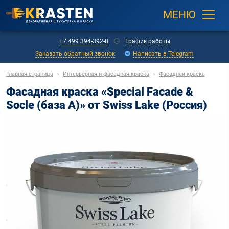
МЕНЮ
+7 499 394-392-8
График работы
Заказать обратный звонок
Написать в Telegram
Главная страница
›
Интерьерная и фасадная краска
›
Фасадная краска
Фасадная краска «Special Faсade &
Socle (база А)» от Swiss Lake (Россия)