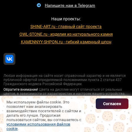
Напишите нам в Telegram
Наши проекты:
SHINE-ART.ru - главный сайт проекта
OWL-STONE.ru - изделия из натурального камня
KAMENNYY-SHPON.ru - гибкий каменный шпон
Любая информация на сайте носит справочный характер и не является
публичной офертой определяемой положениями пункта 2 статьи 437
Гражданского кодекса Российской Федерации.
Обратите внимание!
Цвета на дисплее могут отличаться от реальных
цветов, в зависимости от характеристик и настроек вашего устройства.
Вы можете ознакомиться с
политикой конфиденциальности
,
политикой
Мы используем файлы cookie. Это
обработки персональных данных
и информацией об использовании
Согласен
позволяет нам анализировать
файлов cookie
.
взаимодействие посетителей с сайтом и
делать его лучше. Продолжая
пользоваться сайтом, вы соглашаетесь с
условиями использования файлов
cookie
.