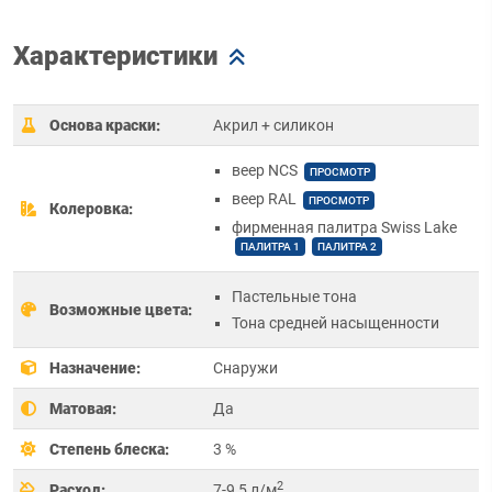
Характеристики
Основа краски:
Акрил + силикон
веер NCS
ПРОСМОТР
веер RAL
ПРОСМОТР
Колеровка:
фирменная палитра Swiss Lake
ПАЛИТРА 1
ПАЛИТРА 2
Пастельные тона
Возможные цвета:
Тона средней насыщенности
Назначение:
Снаружи
Матовая:
Да
Степень блеска:
3 %
2
Расход:
7-9,5 л/м