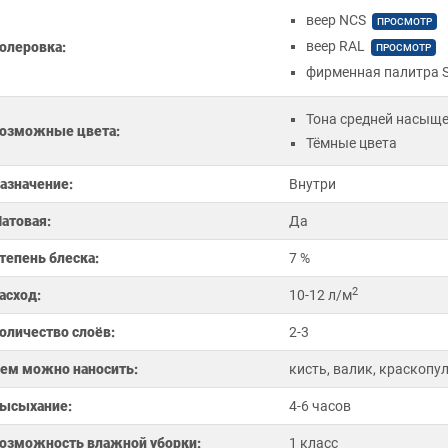
веер NCS
ПРОСМОТР
веер RAL
олеровка:
ПРОСМОТР
фирменная палитра S
Тона средней насыщ
озможные цвета:
Тёмные цвета
азначение:
Внутри
атовая:
Да
тепень блеска:
7 %
2
асход:
10-12 л/м
оличество слоёв:
2-3
ем можно наносить:
кисть, валик, краскопу
ысыхание:
4-6 часов
озможность влажной уборки:
1 класс