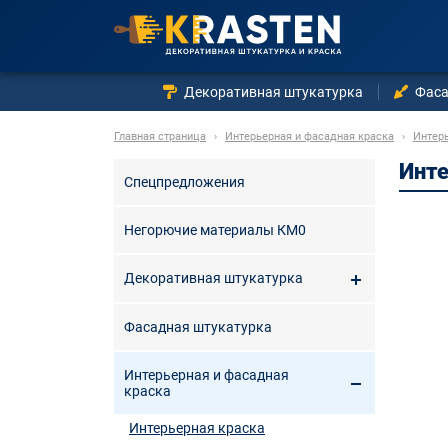
Декоративная штукатурка
Фаса
Главная страница
›
Интерьерная и фасадная краска
›
Интер
Инте
Спецпредложения
Негорючие материалы КМ0
Декоративная штукатурка
Фасадная штукатурка
Интерьерная и фасадная
краска
Интерьерная краска