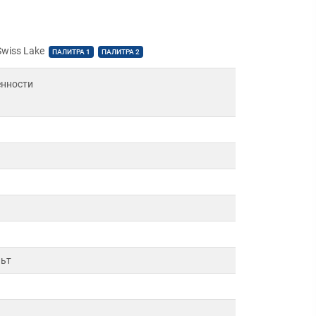
wiss Lake
ПАЛИТРА 1
ПАЛИТРА 2
енности
льт