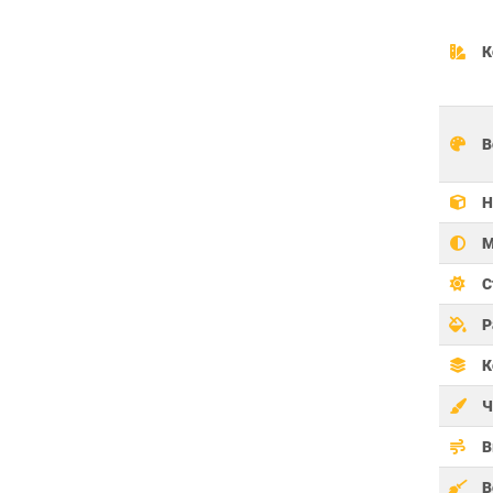
К
В
Н
М
С
Р
К
Ч
В
В