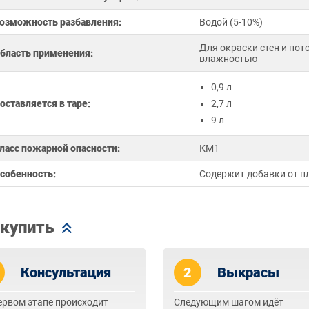
озможность разбавления:
Водой (5-10%)
Для окраски стен и по
бласть применения:
влажностью
0,9 л
оставляется в таре:
2,7 л
9 л
ласс пожарной опасности:
КМ1
собенность:
Содержит добавки от пл
 купить
Консультация
2
Выкрасы
ервом этапе происходит
Следующим шагом идёт