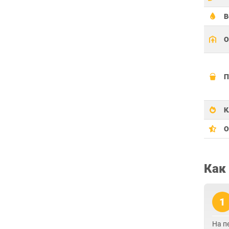
В
О
П
К
О
Как
1
На п