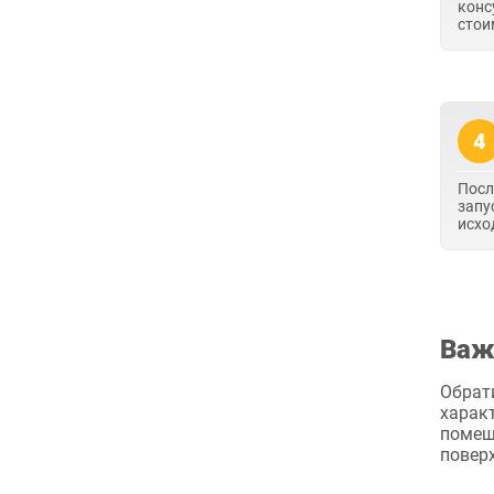
конс
стои
4
Посл
запу
исхо
Важ
Обрати
характ
помещ
поверх