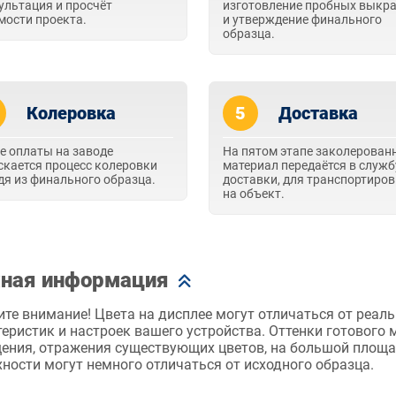
ультация и просчёт
изготовление пробных выкр
мости проекта.
и утверждение финального
образца.
Колеровка
5
Доставка
е оплаты на заводе
На пятом этапе заколерован
скается процесс колеровки
материал передаётся в служб
дя из финального образца.
доставки, для транспортиро
на объект.
ная информация
те внимание! Цвета на дисплее могут отличаться от реаль
еристик и настроек вашего устройства. Оттенки готового
ения, отражения существующих цветов, на большой площад
ности могут немного отличаться от исходного образца.