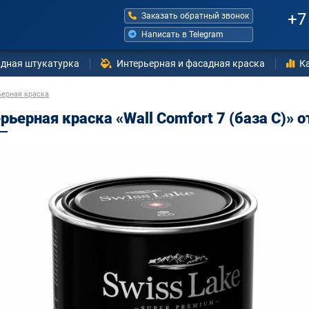
+7
Заказать обратный звонок
Написать в Telegram
дная штукатурка
Интерьерная и фасадная краска
К
ьерная краска
рьерная краска «Wall Comfort 7 (база С)» о