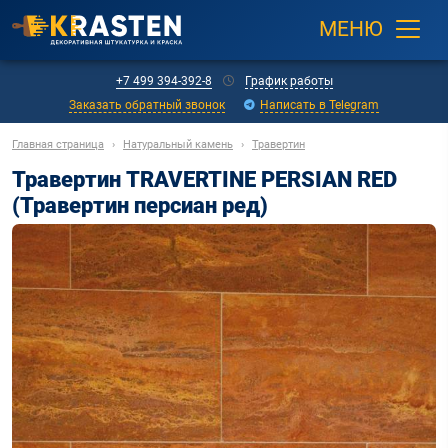
МЕНЮ
+7 499 394-392-8
График работы
Заказать обратный звонок
Написать в Telegram
Главная страница
›
Натуральный камень
›
Травертин
Травертин TRAVERTINE PERSIAN RED
(Травертин персиан ред)