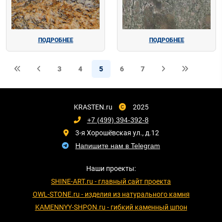
ПОДРОБНЕЕ
ПОДРОБНЕЕ
3
4
5
6
7
KRASTEN.ru
2025
+7 (499) 394-392-8
3-я Хорошёвская ул., д.12
Напишите нам в Telegram
Наши проекты:
SHINE-ART.ru - главный сайт проекта
OWL-STONE.ru - изделия из натурального камня
KAMENNYY-SHPON.ru - гибкий каменный шпон